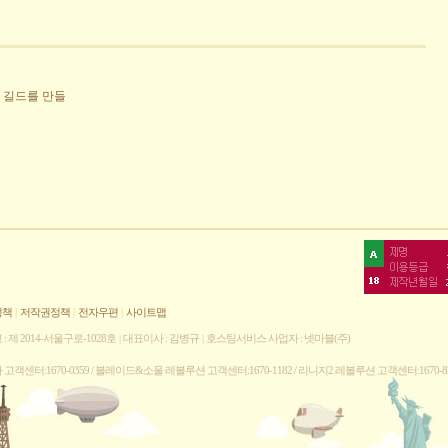
 길드를 만들
정책
|
저작권정책
|
전자우편
|
사이트맵
 제 2014-서울구로-1028호
|
대표이사 : 김병규
|
호스팅서비스 사업자 : 넷마블(주)
나라 고객센터:1670-0359 / 블레이드&소울 레볼루션 고객센터:1670-1182 / 리니지2 레볼루션 고객센터:1670-8