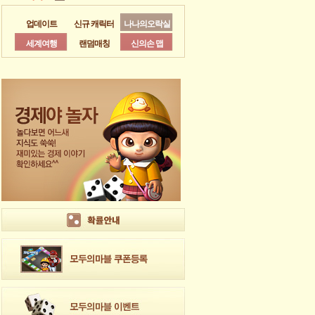
업데이트
신규 캐릭터
나나의오락실
세계여행
랜덤매칭
신의손 맵