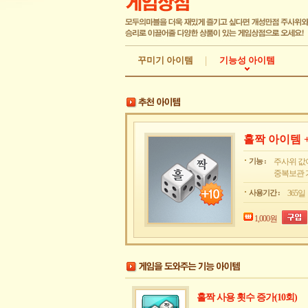
꾸미기 아이템
기능성 아이템
홀짝 아이템 +
기능 :
주사위 값
중복보관 
사용기간 :
365일
1,000원
홀짝 사용 횟수 증가(10회)