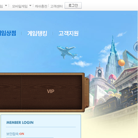
게임
모바일게임
캐쉬충전
고객센터
보안접속
ON