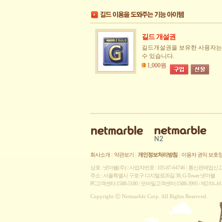
길드 개설권
길드개설권을 보유한 사용자는
수 있습니다.
1,000원
회사소개
|
약관보기
|
개인정보처리방침
|
이용자 권익 보호
상호 : 넷마블(주)
|
사업자번호 : 105-87-64746
|
통신판매업신고 :
주소 : 서울특별시 구로구 디지털로26길 38, G-Tower 넷마블
PC고객센터:1588-5180 / 모바일고객센터:1588-3995 / 제2의
Copyright ⓒ Netmarble Corp. All Rights Reserved.