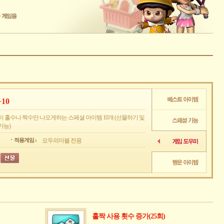
10
이 홀수나 짝수만 나오게하는 스페셜 아이템 10개 (선물하기 및
가능)
적용게임 :
모두의마블 전용
홀짝 사용 횟수 증가(25회)