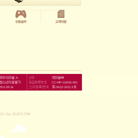
212
|
Fax : 02-6375-1790