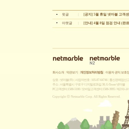
윗글
[공지] 5월 휴일 넷마블 고객
|
아랫글
[안내] 4월 8일 점검 안내 (완료
|
회사소개
|
약관보기
|
개인정보처리방침
|
이용자 권익 보호
상호 : 넷마블(주)
|
사업자번호 : 105-87-64746
|
통신판매업신고 :
주소 : 서울특별시 구로구 디지털로26길 38, G-Tower 넷마블
PC고객센터:1588-5180 / 모바일고객센터:1588-3995 / 제2의
Copyright ⓒ Netmarble Corp. All Rights Reserved.