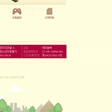
212
|
Fax : 02-6375-1790