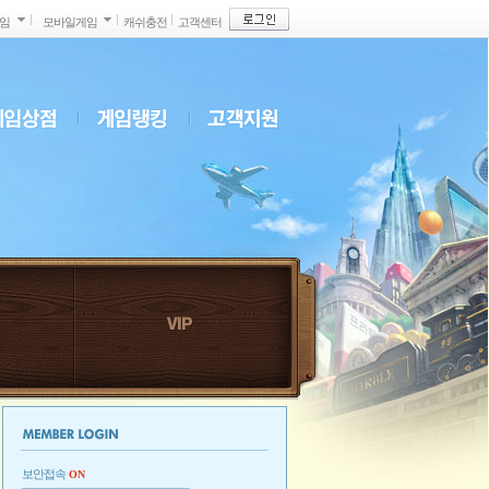
게임
모바일게임
캐쉬충전
고객센터
보안접속
ON