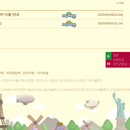
센터 이용 안내
2025/04/30(12:04)
)
2025/04/07(11:14)
정책
|
저작권정책
|
전자우편
|
사이트맵
 제 2014-서울구로-1028호
|
대표이사 : 김병규
|
호스팅서비스 사업자 : 넷마블(주)
나라 고객센터:1670-0359 / 블레이드&소울 레볼루션 고객센터:1670-1182 / 리니지2 레볼루션 고객센터:1670-8