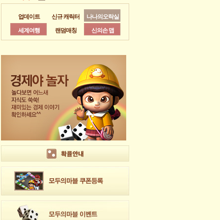
업데이트
신규 캐릭터
나나의오락실
세계여행
랜덤매칭
신의손 맵